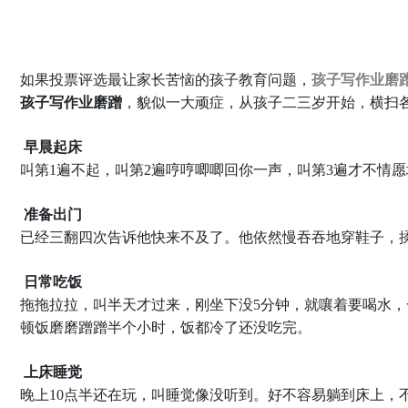
孩子写作业磨
如果投票评选最让家长苦恼的孩子教育问题，
孩子写作业磨蹭
，貌似一大顽症，从孩子二三岁开始，横扫
早晨起床
叫第1遍不起，叫第2遍哼哼唧唧回你一声，叫第3遍才不情
准备出门
已经三翻四次告诉他快来不及了。他依然慢吞吞地穿鞋子，
日常吃饭
拖拖拉拉，叫半天才过来，刚坐下没5分钟，就嚷着要喝水
顿饭磨磨蹭蹭半个小时，饭都冷了还没吃完。
上床睡觉
晚上10点半还在玩，叫睡觉像没听到。好不容易躺到床上，