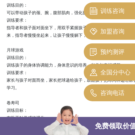
训练目的：
训练咨询
可以带动孩子的颈、腕，腹部肌肉，强化孩子关节的固有感觉刺激，
训练要求：
指导者和孩子面对面坐下，用双手紧握孩子双手，两人脚掌互相抵住
加盟咨询
来，指导者慢慢坐起来，让孩子慢慢躺下，让幼儿主动牵引指导者坐
月球游戏
预约测评
训练目的：
训练孩子的身体协调能力，身体意识的培养，兴趣与幸福感等。
全国分中心
训练要求：
家长与孩子对面而坐，家长把球递给孩子，鼓励孩子把球同样递给家
学习。
咨询电话
卷寿司
训练目标：
有助于触觉感的强化。
免费领取价
训练要求：
用大毛巾，将孩子卷起来，为增加趣味性，可以用“一、二”或“卷、